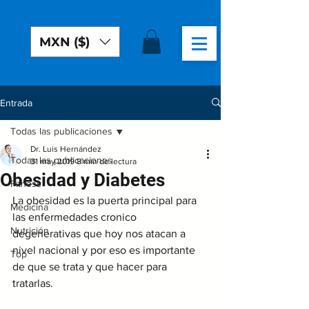
MXN ($)
Entrada
Todas las publicaciones
Dr. Luis Hernández
Todas las publicaciones
31 may 2019
8 min de lectura
Obesidad y Diabetes
Fitness
La obesidad es la puerta principal para 
Medicina
las enfermedades cronico 
Nutrición
degenerativas que hoy nos atacan a 
nivel nacional y por eso es importante 
Top
de que se trata y que hacer para 
tratarlas.