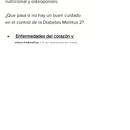
nutricional y osteoporosis.
¿Que pasa si no hay un buen cuidado 
en el control de la Diabetes Mellitus 2? 
Enfermedades del corazón y 
circulatorias : 
Las personas con 
diabetes tienen en gran medida el 
riesgo de enfermedad cardíaca, 
accidente cerebrovascular, presión 
arterial alta y estrechamiento de los 
vasos sanguíneos (aterosclerosis).
Lesión a los nervios (neuropatía) : 
Hormigueo, entumecimiento, ardor 
o dolor, que generalmente 
comienza en las puntas de los 
dedos de los pies o las manos y se 
extiende gradualmente hacia 
arriba. Con el tiempo, puedes 