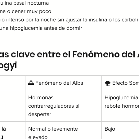
ulina basal nocturna
cena o cenar muy poco
icio intenso por la noche sin ajustar la insulina o los carboh
una hipoglucemia antes de dormir
ias clave entre el Fenómeno del A
ogyi
🌅 Fenómeno del Alba
🌪️ Efecto So
Hormonas 
Hipoglucemia 
contrarreguladoras al 
rebote hormo
despertar
la 
Normal o levemente 
Bajo
.)
elevado