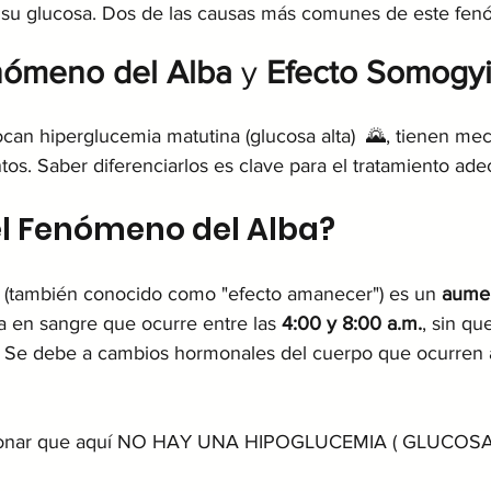
 su glucosa. Dos de las causas más comunes de este fen
ómeno del Alba
 y 
Efecto Somogy
n hiperglucemia matutina (glucosa alta)  🌄, tienen me
os. Saber diferenciarlos es clave para el tratamiento ad
el Fenómeno del Alba?
 (también conocido como "efecto amanecer") es un 
aumen
a en sangre que ocurre entre las 
4:00 y 8:00 a.m.
, sin qu
. Se debe a cambios hormonales del cuerpo que ocurren 
cionar que aquí NO HAY UNA HIPOGLUCEMIA ( GLUCOS