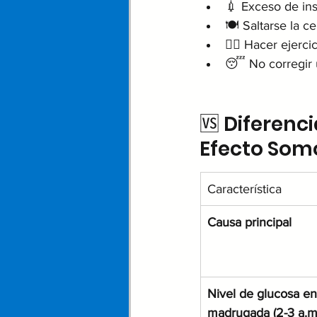
💉 Exceso de ins
🍽️ Saltarse la 
🏃‍♂️ Hacer ejerc
😴 No corregir 
🆚 Diferenc
Efecto Som
Característica
Causa principal
Nivel de glucosa en 
madrugada (2-3 a.m