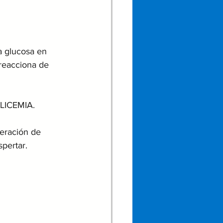
a glucosa en 
 reacciona de 
GLICEMIA.
eración de 
spertar.