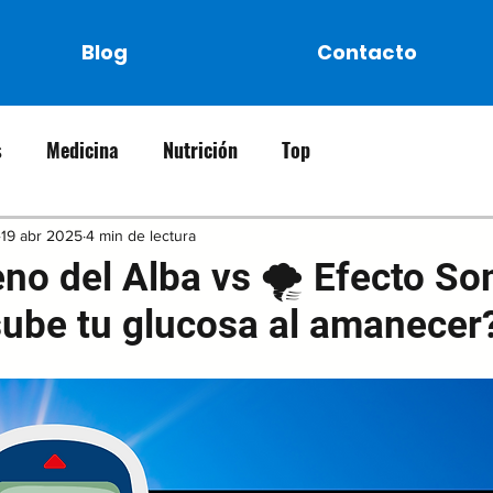
Blog
Contacto
s
Medicina
Nutrición
Top
19 abr 2025
4 min de lectura
o del Alba vs 🌪️ Efecto So
sube tu glucosa al amanecer