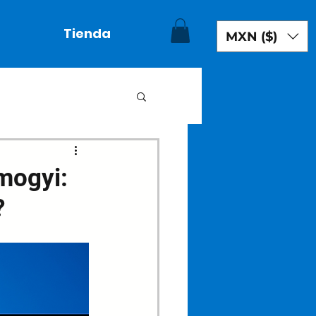
Tienda
MXN ($)
mogyi:
?