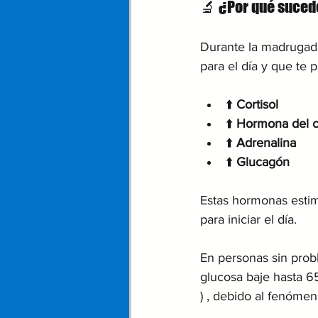
🔬 ¿Por qué suce
Durante la madrugada,
para el día y que te 
⬆️ 
Cortisol
⬆️ 
Hormona del c
⬆️ 
Adrenalina
⬆️ 
Glucagón
Estas hormonas estim
para iniciar el día. 
En personas sin prob
glucosa baje hasta 65
) , debido al fenómen