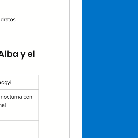
idratos
lba y el 
mogyi
nocturna con 
nal