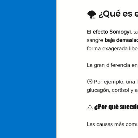
🌪️ ¿Qué es
El 
efecto Somogyi
, t
sangre 
baja demasiad
forma exagerada lib
La gran diferencia e
🕒 Por ejemplo, una 
glucagón, cortisol y 
⚠️ ¿Por qué suced
Las causas más comu