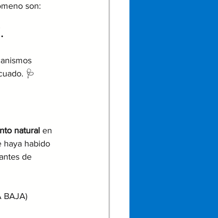
ómeno son: 
i
.
canismos 
ecuado. 🩺
to natural
 en 
e haya habido 
antes de 
A BAJA)