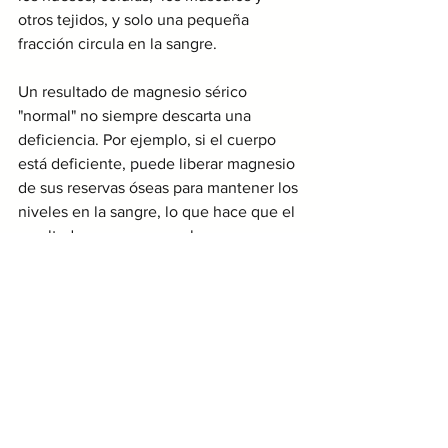
otros tejidos, y solo una pequeña 
fracción circula en la sangre.
Un resultado de magnesio sérico 
"normal" no siempre descarta una 
deficiencia. Por ejemplo, si el cuerpo 
está deficiente, puede liberar magnesio 
de sus reservas óseas para mantener los 
niveles en la sangre, lo que hace que el 
resultado parezca normal. 
Por esta razón, los médicos a menudo 
consideran los síntomas del paciente 
(calambres, fatiga, insomnio) y otros 
factores de riesgo antes de descartar 
una deficiencia. Si sospechas de una 
deficiencia, es importante hablar con un 
médico o nutricionista para obtener un 