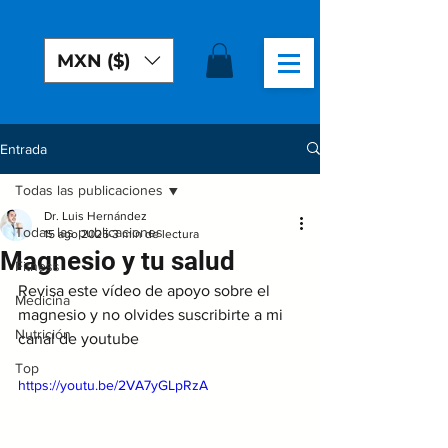
MXN ($)
Entrada
Todas las publicaciones
Dr. Luis Hernández
Todas las publicaciones
15 ago 2025
3 min de lectura
Magnesio y tu salud
Fitness
Revisa este vídeo de apoyo sobre el 
Medicina
magnesio y no olvides suscribirte a mi 
Nutrición
canal de youtube 
Top
https://youtu.be/2VA7yGLpRzA