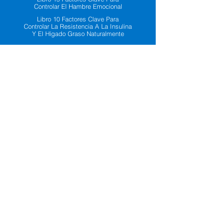
Controlar El Hambre Emocional
Libro 10 Factores Clave Para
Controlar La Resistencia A La Insulina
Y El Hígado Graso Naturalmente
Contacto
drhdz@luishernandezmed-fit.com
Aviso Legal
Garantías De Devolución
Políticas
De Privacidad
Redes Sociales Oficiales
Dr. Pasos Diarios ©2026 . Todos los derechos
reservados.