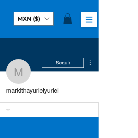
MXN ($)
Más acciones
Seguir
markithayurielyuriel
markithayurielyuriel