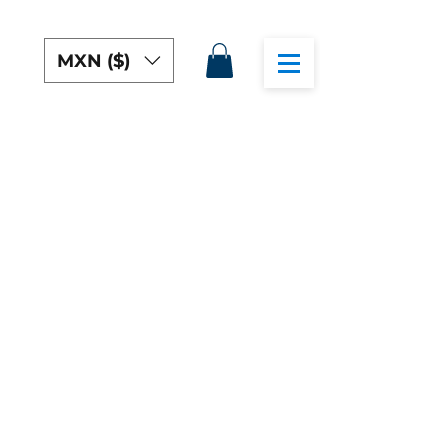
MXN ($)
Esta calculadora te da una
sugerencia de como debe
quedar la glucosa a los 40
minutos y a las 2 horas
después de comer