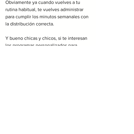
Obviamente ya cuando vuelves a tu 
rutina habitual, te vuelves administrar 
para cumplir los minutos semanales con 
la distribución correcta. 
Y bueno chicas y chicos, si te interesan 
los programas personalizados para 
adelgazar y mejorar padecimientos 
metabólicos como hígado graso, 
resistencia a la insulina , síndrome de 
ovario poliquístico, hipertensión, 
da clic 
aquí para inscribirte. 
Ver planes personalizados
Si tienes dudas sobre el ejercicio, 