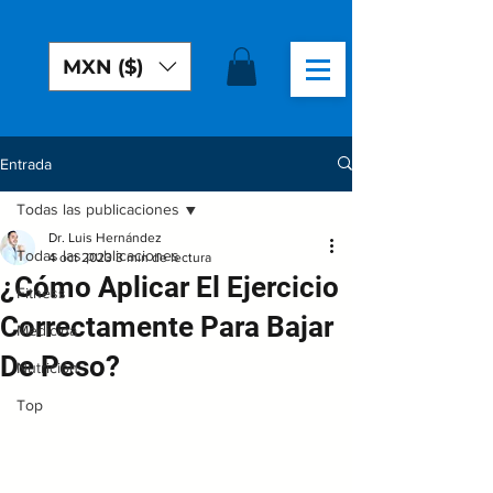
MXN ($)
Entrada
Todas las publicaciones
Dr. Luis Hernández
Todas las publicaciones
4 oct 2023
3 min de lectura
¿Cómo Aplicar El Ejercicio
Fitness
Correctamente Para Bajar
Medicina
De Peso?
Nutrición
Top