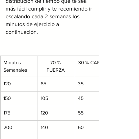
distribución de tiempo que te sea 
más fácil cumplir y te recomiendo ir 
escalando cada 2 semanas los 
minutos de ejercicio a 
continuación. 
​Minutos 
70 % 
30 % CARDIO
Semanales 
FUERZA 
​120
85
35
150
105
45
175
120
55
​200
140
60